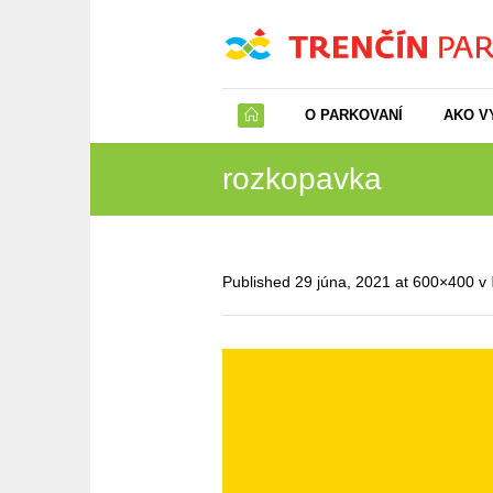
O PARKOVANÍ
AKO V
rozkopavka
Published
29 júna, 2021
at 600×400 v