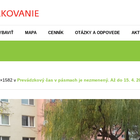
YBAVIŤ
MAPA
CENNÍK
OTÁZKY A ODPOVEDE
AKT
2×1582 v
Prevádzkový čas v pásmach je nezmenený. Až do 15. 4. 2