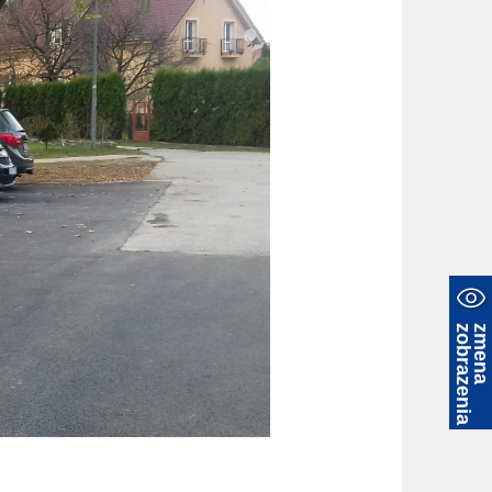
a
z
m
e
n
a
z
o
b
r
a
z
e
n
i