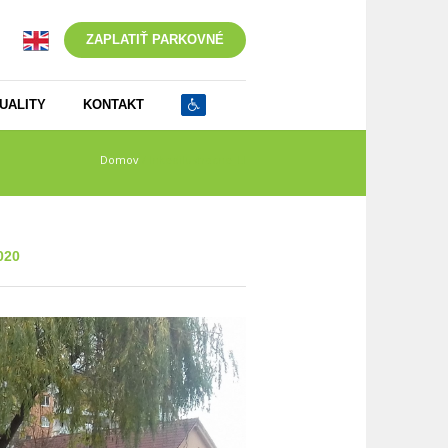
ZAPLATIŤ PARKOVNÉ
UALITY
KONTAKT
Domov
/
Inkedilustracne_LI
020