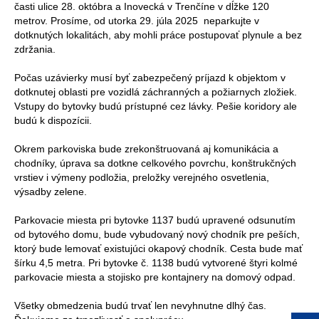
časti ulice 28. októbra a Inovecká v Trenčíne v dĺžke 120
metrov. Prosíme, od utorka 29. júla 2025 neparkujte v
dotknutých lokalitách, aby mohli práce postupovať plynule a bez
zdržania.
Počas uzávierky musí byť zabezpečený príjazd k objektom v
dotknutej oblasti pre vozidlá záchranných a požiarnych zložiek.
Vstupy do bytovky budú prístupné cez lávky. Pešie koridory ale
budú k dispozícii.
Okrem parkoviska bude zrekonštruovaná aj komunikácia a
chodníky, úprava sa dotkne celkového povrchu, konštrukčných
vrstiev i výmeny podložia, preložky verejného osvetlenia,
výsadby zelene.
Parkovacie miesta pri bytovke 1137 budú upravené odsunutím
od bytového domu, bude vybudovaný nový chodník pre peších,
ktorý bude lemovať existujúci okapový chodník. Cesta bude mať
šírku 4,5 metra. Pri bytovke č. 1138 budú vytvorené štyri kolmé
parkovacie miesta a stojisko pre kontajnery na domový odpad.
Všetky obmedzenia budú trvať len nevyhnutne dlhý čas.