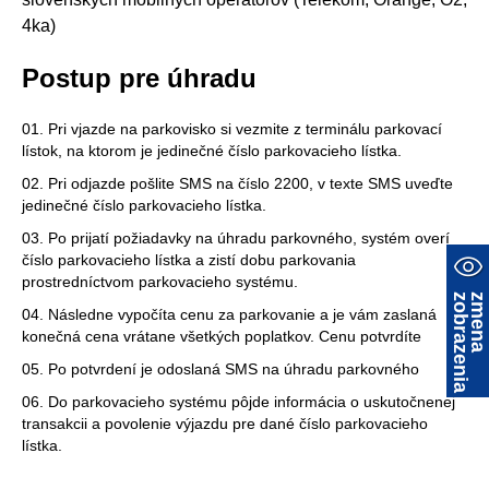
4ka)
Postup pre úhradu
Pri vjazde na parkovisko si vezmite z terminálu parkovací
lístok, na ktorom je jedinečné číslo parkovacieho lístka.
Pri odjazde pošlite SMS na číslo 2200, v texte SMS uveďte
jedinečné číslo parkovacieho lístka.
Po prijatí požiadavky na úhradu parkovného, systém overí
číslo parkovacieho lístka a zistí dobu parkovania
prostredníctvom parkovacieho systému.
a
z
m
e
n
a
z
o
b
r
a
z
e
n
i
Následne vypočíta cenu za parkovanie a je vám zaslaná
konečná cena vrátane všetkých poplatkov. Cenu potvrdíte
Po potvrdení je odoslaná SMS na úhradu parkovného
Do parkovacieho systému pôjde informácia o uskutočnenej
transakcii a povolenie výjazdu pre dané číslo parkovacieho
lístka.