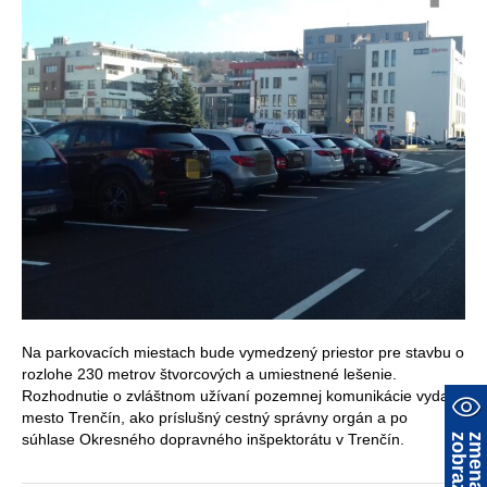
Na parkovacích miestach bude vymedzený priestor pre stavbu o
rozlohe 230 metrov štvorcových a umiestnené lešenie.
Rozhodnutie o zvláštnom užívaní pozemnej komunikácie vydalo
mesto Trenčín, ako príslušný cestný správny orgán a po
súhlase Okresného dopravného inšpektorátu v Trenčín.
a
z
m
e
n
a
z
o
b
r
a
z
e
n
i