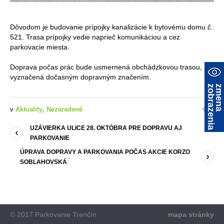
Dôvodom je budovanie prípojky kanalizácie k bytovému domu č.
521. Trasa prípojky vedie naprieč komunikáciou a cez
parkovacie miesta.
Doprava počas prác bude usmernená obchádzkovou trasou,
vyznačená dočasným dopravným značením.
a
z
m
e
n
a
z
o
b
r
a
z
e
n
i
v
Aktuality
,
Nezaradené
0
UZÁVIERKA ULICE 28. OKTÓBRA PRE DOPRAVU AJ
PARKOVANIE
ÚPRAVA DOPRAVY A PARKOVANIA POČAS AKCIE KORZO
SOBLAHOVSKÁ
© 2017 Parkovanie Trenčín
mapa stránky