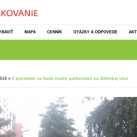
YBAVIŤ
MAPA
CENNÍK
OTÁZKY A ODPOVEDE
AKT
516 v
V pondelok sa bude značiť parkovisko na Sibírskej ulici