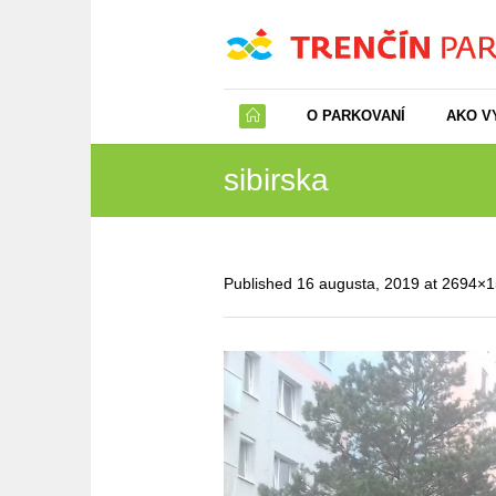
O PARKOVANÍ
AKO V
sibirska
Published
16 augusta, 2019
at 2694×1