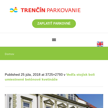
ZAPLATIŤ PARKOVNÉ
Domov
/
14355
Published
25 júla, 2018
at 3725×2793 v
Vedľa stojísk boli
umiestnené betónové kvetináče