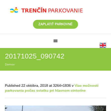
ZAPLATIŤ PARKOVNÉ
20171025_090742
Domov
/
20171025_090742
Published
22 októbra, 2018
at 3264×1836 v
Viac možnosti
parkovania počas sviatku pri hlavnom cintoríne