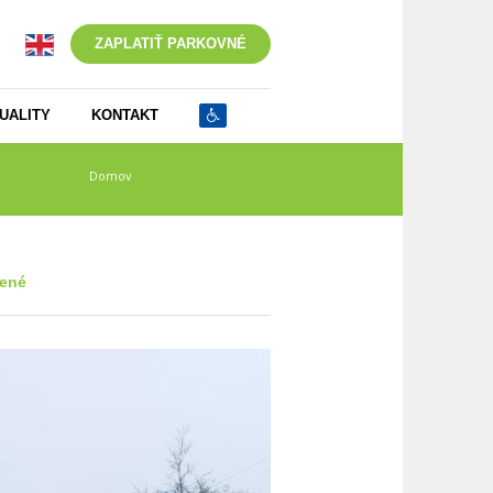
ZAPLATIŤ PARKOVNÉ
UALITY
KONTAKT
Domov
/
IMG_20230223_113628
čené