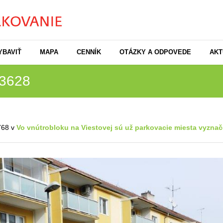
YBAVIŤ
MAPA
CENNÍK
OTÁZKY A ODPOVEDE
AKT
3628
768 v
Vo vnútrobloku na Viestovej sú už parkovacie miesta vyzna