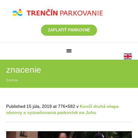
ZAPLATIŤ PARKOVNÉ
znacenie
Domov
/
znacenie
Published
15 júla, 2019
at 776×582 v
Končí druhá etapa
obnovy a vyznačovania parkovísk na Juhu