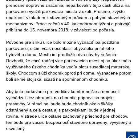
prenosné dopravné značenie, neparkovali v tejto časti ulici a na
parkovanie využili parkovacie miesta v okolí. Prosíme, zvýšte
opatrnosť vzhľadom k stavebným prácam a pohybu stavebných
mechanizmov. Práce začnú v 40. kalendárnom týždni a potrvajú
približne do 15. novembra 2018, v závislosti od počasia.
Pôvodne pre šírku ulice bolo možné vyznačiť iba pozdĺžne
parkovanie, s čím však nesúhlasili obyvatelia priľahlého
bytového domu. Mesto im predložilo dva návrhy riešenia.
Rozhodli, že chcú radšej viac parkovacích miest aj na úkor málo
využívaného úzkeho chodníka vedľa plotu susediacej materskej
školy. Chodcom slúži chodník oproti pri dome. Vyznačené potom
boli šikmé stojiská, sčasti na spomínanom chodníku.
Aby bolo parkovanie pre vodičov komfortnejšie a nemuseli
vychádzať cez obrubník na chodník, pripravil sa projekt
prestavby. V rámci nej bude bude chodník okolo škôlky
odstránený a celá cesta aj s parkoviskami bude v jednej
rovine. V strede ulice ostane zachovaný priechod pre chodcov,
ten bude pre väčšiu bezpečnosť stavebne upravený, vyvýšený a
osvetlený.