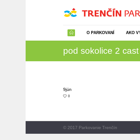
O PARKOVANÍ
AKO V
pod sokolice 2 cast
9
jún
0
© 2017 Parkovanie Trenčín