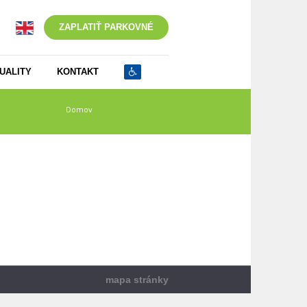
ZAPLATIŤ PARKOVNÉ
UALITY
KONTAKT
Domov
/
pod sokolice 2 cast
mapa stránky