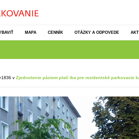
YBAVIŤ
MAPA
CENNÍK
OTÁZKY A ODPOVEDE
AKT
×1836 v
Zjednotenie pásiem platí iba pre rezidentské parkovacie k