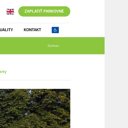
ZAPLATIŤ PARKOVNÉ
UALITY
KONTAKT
Domov
/
13228
arty