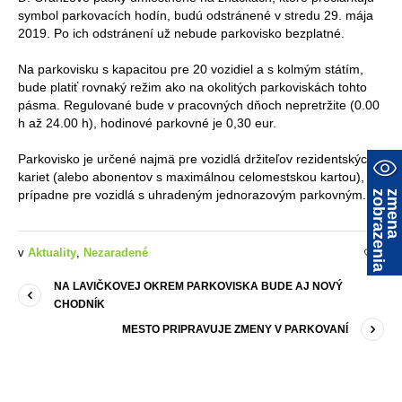
symbol parkovacích hodín, budú odstránené v stredu 29. mája
2019. Po ich odstránení už nebude parkovisko bezplatné.
Na parkovisku s kapacitou pre 20 vozidiel a s kolmým státím,
bude platiť rovnaký režim ako na okolitých parkoviskách tohto
pásma. Regulované bude v pracovných dňoch nepretržite (0.00
h až 24.00 h), hodinové parkovné je 0,30 eur.
Parkovisko je určené najmä pre vozidlá držiteľov rezidentských
kariet (alebo abonentov s maximálnou celomestskou kartou),
prípadne pre vozidlá s uhradeným jednorazovým parkovným.
a
z
m
e
n
a
z
o
b
r
a
z
e
n
i
v
Aktuality
,
Nezaradené
0
NA LAVIČKOVEJ OKREM PARKOVISKA BUDE AJ NOVÝ
CHODNÍK
MESTO PRIPRAVUJE ZMENY V PARKOVANÍ