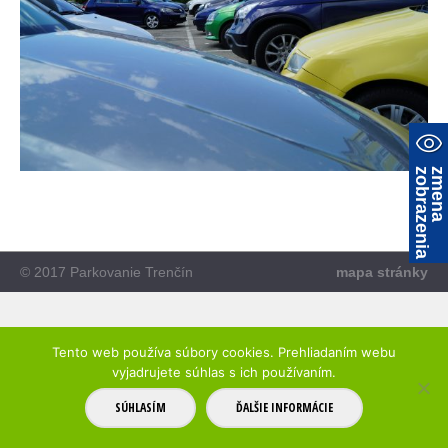
a
z
m
e
n
a
z
o
b
r
a
z
e
n
i
© 2017 Parkovanie Trenčín
mapa stránky
Tento web používa súbory cookies. Prehliadaním webu
vyjadrujete súhlas s ich používaním.
SÚHLASÍM
ĎALŠIE INFORMÁCIE