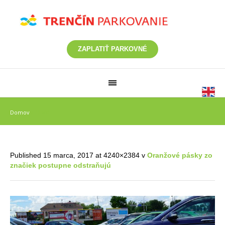
ZAPLATIŤ PARKOVNÉ
Domov
/
12340
Published
15 marca, 2017
at 4240×2384 v
Oranžové pásky zo
značiek postupne odstraňujú