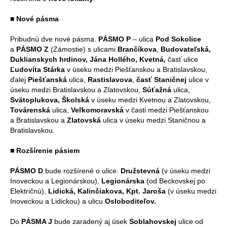
■ Nové pásma
Pribudnú dve nové pásma.
PÁSMO P
– ulica
Pod Sokolice
a
PÁSMO Z
(Zámostie) s ulicami
Brančíkova
,
Budovateľská,
Duklianskych hrdinov, Jána Hollého, Kvetná,
časť ulice
Ľudovíta Stárka
v úseku medzi Piešťanskou a Bratislavskou,
ďalej
Piešťanská
ulica,
Rastislavova
,
časť Staničnej
ulice v
úseku medzi Bratislavskou a Zlatovskou,
Súťažná
ulica,
Svätoplukova, Školská
v úseku medzi Kvetnou a Zlatovskou,
Továrenská
ulica,
Veľkomoravská
v časti medzi Piešťanskou
a Bratislavskou a
Zlatovská
ulica v úseku medzi Staničnou a
Bratislavskou.
■ Rozšírenie pásiem
PÁSMO D
bude rozšírené o ulice:
Družstevná
(v úseku medzi
Inoveckou a Legionárskou),
Legionárska
(od Beckovskej po
Električnú),
Lidická, Kalinčiakova, Kpt. Jaroša
(v úseku medzi
Inoveckou a Lidickou) a ulicu
Osloboditeľov.
Do
PÁSMA J
bude zaradený aj úsek
Soblahovskej
ulice od