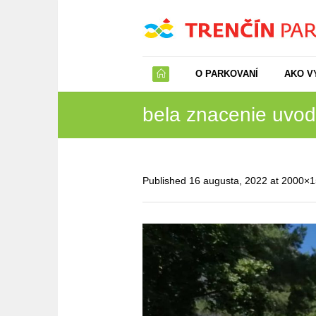
O PARKOVANÍ
AKO V
bela znacenie uvod
Published
16 augusta, 2022
at 2000×1