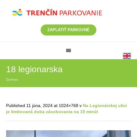
ZAPLATIŤ PARKOVNÉ
18 legionarska
Domov
/
18 legionarska
Published
11 júna, 2024
at 1024×768 v
Na Legionárskej ulici
je limitovaná doba zásobovania na 15 minút