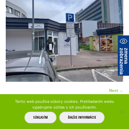
a
z
m
e
n
a
z
o
b
r
a
z
e
n
i
Next →
Tento web používa súbory cookies. Prehliadaním webu
vyjadrujete súhlas s ich používaním.
© 2017 Parkovanie Trenčín
mapa stránky
SÚHLASÍM
ĎALŠIE INFORMÁCIE