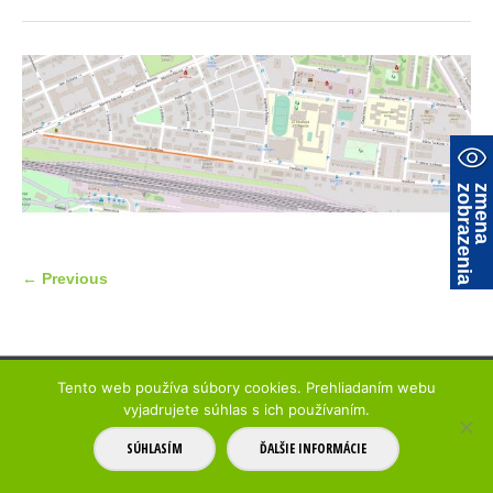
a
z
m
e
n
a
z
o
b
r
a
z
e
n
i
← Previous
© 2017 Parkovanie Trenčín
mapa stránky
Tento web používa súbory cookies. Prehliadaním webu
vyjadrujete súhlas s ich používaním.
SÚHLASÍM
ĎALŠIE INFORMÁCIE