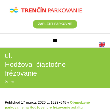
ZAPLATIŤ PARKOVNÉ
ul.
Hodžova_čiastočne
frézovanie
Domov
/
ul. Hodžova_čiastočne frézovanie
Published
17 marca, 2020
at 1529×648 v
Obmedzené
parkovanie na Hodžovej pre frézovanie asfaltu