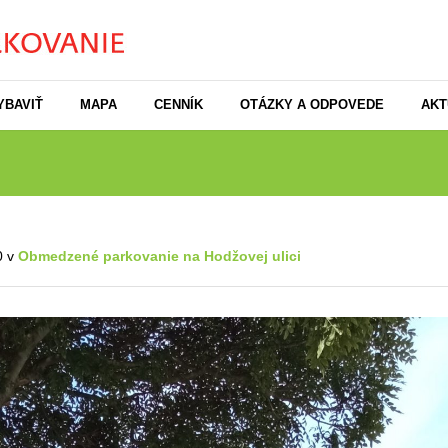
YBAVIŤ
MAPA
CENNÍK
OTÁZKY A ODPOVEDE
AKT
0 v
Obmedzené parkovanie na Hodžovej ulici