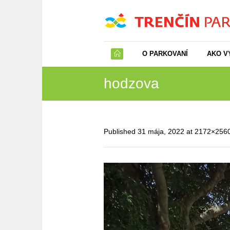
O PARKOVANÍ
AKO V
hodzova
Published
31 mája, 2022
at 2172×256