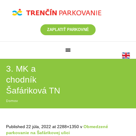
ZAPLATIŤ PARKOVNÉ
3. MK a
chodník
Šafáriková TN
Domov
/
3. MK a chodník Šafáriková TN
Published
22 júla, 2022
at 2288×1350 v
Obmedzené
parkovanie na Šafárikovej ulici