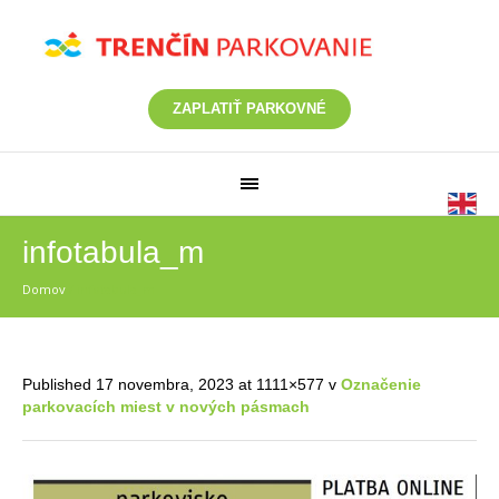
ZAPLATIŤ PARKOVNÉ
infotabula_m
Domov
/
infotabula_m
Published
17 novembra, 2023
at 1111×577 v
Označenie
parkovacích miest v nových pásmach