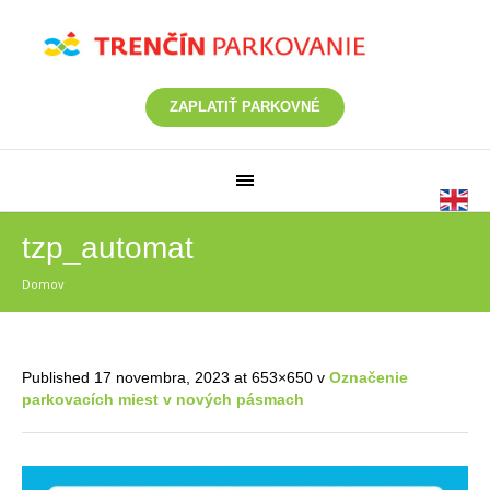
ZAPLATIŤ PARKOVNÉ
tzp_automat
Domov
/
tzp_automat
Published
17 novembra, 2023
at 653×650 v
Označenie
parkovacích miest v nových pásmach