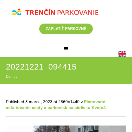
ZAPLATIŤ PARKOVNÉ
20221221_094415
Domov
/
20221221_094415
Published
3 marca, 2023
at 2560×1440 v
Plánované
asfaltovanie cesty a parkovísk na sídlisku Kvetná