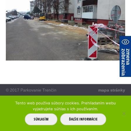
a
z
m
e
n
a
z
o
b
r
a
z
e
n
i
© 2017 Parkovanie Trenčín
mapa stránky
Tento web používa súbory cookies. Prehliadaním webu
vyjadrujete súhlas s ich používaním.
SÚHLASÍM
ĎALŠIE INFORMÁCIE