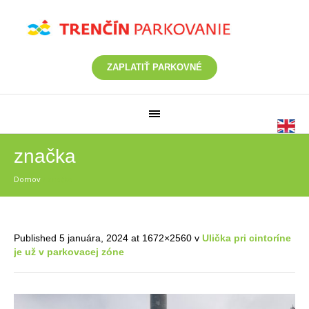
ZAPLATIŤ PARKOVNÉ
značka
Domov
/
značka
Published
5 januára, 2024
at 1672×2560 v
Ulička pri cintoríne
je už v parkovacej zóne