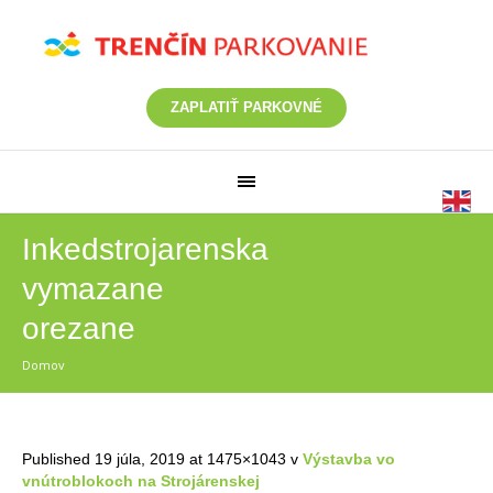
ZAPLATIŤ PARKOVNÉ
Inkedstrojarenska
vymazane
orezane
Domov
/
Inkedstrojarenska vymazane orezane
Published
19 júla, 2019
at 1475×1043 v
Výstavba vo
vnútroblokoch na Strojárenskej