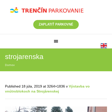
ZAPLATIŤ PARKOVNÉ
strojarenska
Domov
/
strojarenska
Published
18 júla, 2019
at 3264×1836 v
Výstavba vo
vnútroblokoch na Strojárenskej