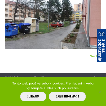
a
z
m
e
n
a
z
o
b
r
a
z
e
n
i
Next →
© 2017 Parkovanie Trenčín
mapa stránky
Tento web používa súbory cookies. Prehliadaním webu
vyjadrujete súhlas s ich používaním.
SÚHLASÍM
ĎALŠIE INFORMÁCIE