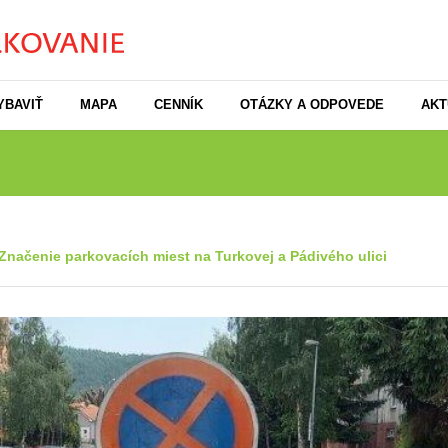
YBAVIŤ
MAPA
CENNÍK
OTÁZKY A ODPOVEDE
AKT
Značenie parkovacích miest na Turkovej a Pádivého ulici