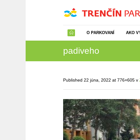
O PARKOVANÍ
AKO V
padiveho
Published
22 júna, 2022
at 776×605 v