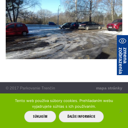
a
z
m
e
n
a
z
o
b
r
a
z
e
n
i
© 2017 Parkovanie Trenčín
mapa stránky
Tento web používa súbory cookies. Prehliadaním webu
vyjadrujete súhlas s ich používaním.
SÚHLASÍM
ĎALŠIE INFORMÁCIE