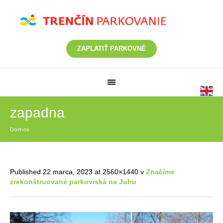
ZAPLATIŤ PARKOVNÉ
zapadna
Domov
/
zapadna
Published
22 marca, 2023
at 2560×1440 v
Značíme
zrekonštruované parkoviská na Juhu