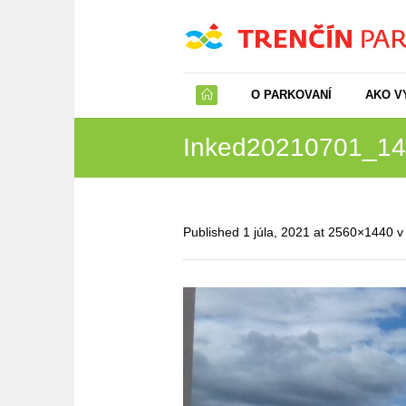
O PARKOVANÍ
AKO V
Inked20210701_14
Published
1 júla, 2021
at 2560×1440 