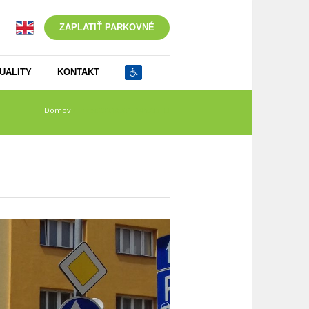
ZAPLATIŤ PARKOVNÉ
UALITY
KONTAKT
Domov
/
Inked20210701_145739_LI