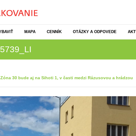
YBAVIŤ
MAPA
CENNÍK
OTÁZKY A ODPOVEDE
AKT
5739_LI
v
Zóna 30 bude aj na Sihoti 1, v časti medzi Rázusovou a hrádzou