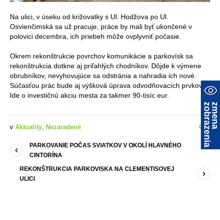
Na ulici, v úseku od križovatky s Ul. Hodžova po Ul.
Osvienčimská sa už pracuje, práce by mali byť ukončené v
polovici decembra, ich priebeh môže ovplyvniť počasie.
Okrem rekonštrukcie povrchov komunikácie a parkovísk sa
rekonštrukcia dotkne aj priľahlých chodníkov. Dôjde k výmene
obrubníkov, nevyhovujúce sa odstránia a nahradia ich nové.
Súčasťou prác bude aj výšková úprava odvodňovacích prvkov.
Ide o investičnú akciu mesta za takmer 90-tisíc eur.
a
z
m
e
n
a
z
o
b
r
a
z
e
n
i
v
Aktuality
,
Nezaradené
0
PARKOVANIE POČAS SVIATKOV V OKOLÍ HLAVNÉHO
CINTORÍNA
REKONŠTRUKCIA PARKOVISKA NA CLEMENTISOVEJ
ULICI