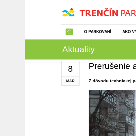
O PARKOVANÍ
AKO V
Aktuality
Prerušenie a
8
Z dôvodu technickej p
MAR