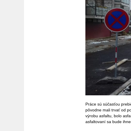
Práce sú súčasťou prebi
pôvodne mali trvať od p
výrobu asfaltu, bolo asf
asfaltovaní sa bude ihneď