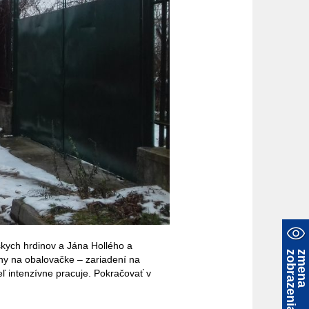
skych hrdinov a Jána Hollého a
a
z
m
e
n
a
z
o
b
r
a
z
e
n
i
hy na obalovačke – zariadení na
eľ intenzívne pracuje. Pokračovať v