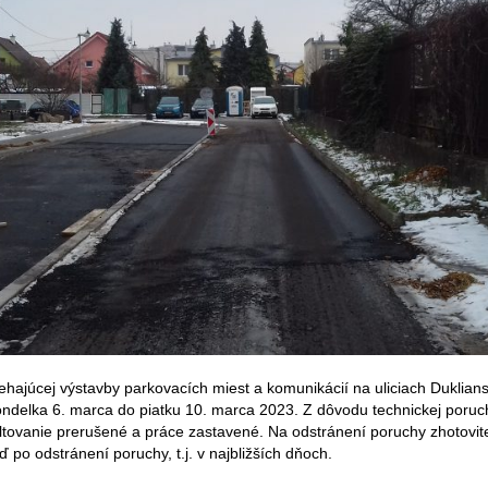
ehajúcej výstavby parkovacích miest a komunikácií na uliciach Duklian
ondelka 6. marca do piatku 10. marca 2023. Z dôvodu technickej poruc
altovanie prerušené a práce zastavené. Na odstránení poruchy zhotovit
 po odstránení poruchy, t.j. v najbližších dňoch.