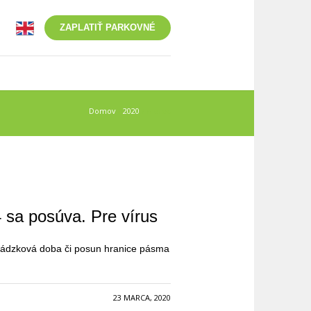
ZAPLATIŤ PARKOVNÉ
Domov
/
2020
/
marec
4 sa posúva. Pre vírus
evádzková doba či posun hranice pásma
23 MARCA, 2020