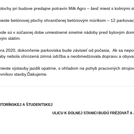
lochy pri budove predajne potravín Milk Agro – šesť miest s kolmými s
mieste betónovej plochy ohraničenej betónovým múrikom – 12 parkovac
kde sú v súčasnej dobe umiestnené smetné nádoby pred bytovým domom
mým státím.
a 2020, dokončenie parkoviska bude závisieť od počasia, Ak sa nepod
aby nebola ohrozená zimná údržba a neobmedzovala dopravu a obyvateľ
mieste výstavby jazdili opatrne, s ohľadom na pohyb pracovných strojo
ovníkov stavby.Ďakujeme.
NTORÍNSKEJ A ŠTUDENTSKEJ
ULICU K DOLNEJ STANICI BUDÚ FRÉZOVAŤ A