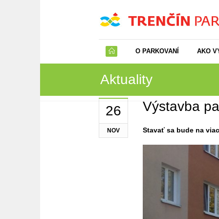
O PARKOVANÍ
AKO V
Aktuality
Výstavba par
26
Stavať sa bude na via
NOV