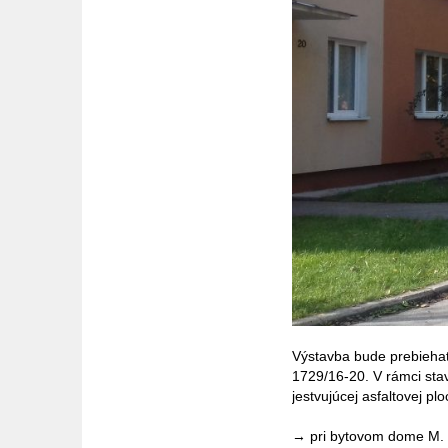
Výstavba bude prebiehať
1729/16-20. V rámci sta
jestvujúcej asfaltovej pl
→ pri bytovom dome M. T