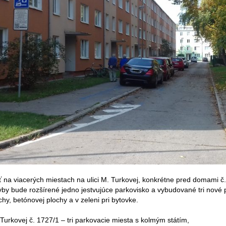
 na viacerých miestach na ulici M. Turkovej, konkrétne pred domami č.
vby bude rozšírené jedno jestvujúce parkovisko a vybudované tri nové 
ochy, betónovej plochy a v zeleni pri bytovke.
urkovej č. 1727/1 – tri parkovacie miesta s kolmým státím,