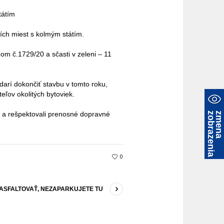
tátím
ích miest s kolmým státím.
 č.1729/20 a sčasti v zeleni – 11
arí dokončiť stavbu v tomto roku,
ov okolitých bytoviek.
v a rešpektovali prenosné dopravné
a
z
m
e
n
a
z
o
b
r
a
z
e
n
i
0
 ASFALTOVAŤ, NEZAPARKUJETE TU