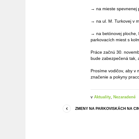
→ na mieste spevnenej p
→ na ul. M. Turkovej v 
→ na betónovej ploche, 
parkovacích miest s kol
Práce začnú 30. novembr
bude zabezpečená tak, 
Prosíme vodičov, aby v 
značenie a pokyny prac
v
Aktuality
,
Nezaradené
ZMENY NA PARKOVISKÁCH NA CI