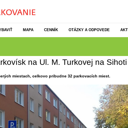
YBAVIŤ
MAPA
CENNÍK
OTÁZKY A ODPOVEDE
AKT
kovísk na Ul. M. Turkovej na Sihoti
cerých miestach, celkovo pribudne 32 parkovacích miest.