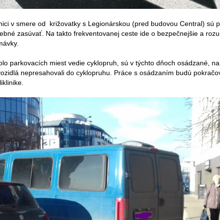
stanici v smere od križovatky s Legionárskou (pred budovou Central) s
rebné zasúvať. N
a
takto frekventovanej ceste ide o bezpečnejšie a rozu
mávky.
lo parkovacích miest vedie cyklopruh, sú v týchto dňoch osádzané, n
vozidlá nepresahovali do cyklopruhu. Práce s osádzaním budú pokračo
klinike.