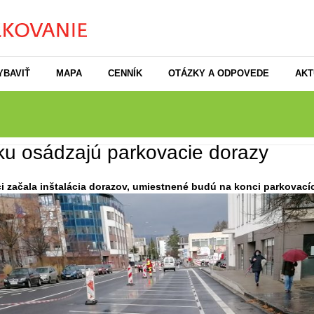
YBAVIŤ
MAPA
CENNÍK
OTÁZKY A ODPOVEDE
AKT
ku osádzajú parkovacie dorazy
ici začala inštalácia dorazov, umiestnené budú na konci parkovac