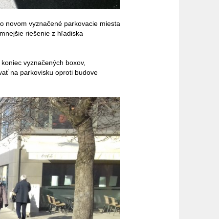
ú po novom vyznačené parkovacie miesta
mnejšie riešenie z hľadiska
a koniec vyznačených boxov,
vať na parkovisku oproti budove