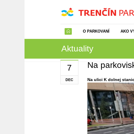
O PARKOVANÍ
AKO V
Aktuality
Na parkovis
7
Na ulici K dolnej stan
DEC