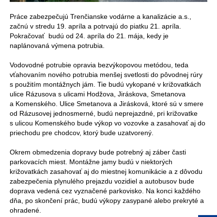
Práce zabezpečujú Trenčianske vodárne a kanalizácie a.s.,
začnú v stredu 19. apríla a potrvajú do piatku 21. apríla.
Pokračovať budú od 24. apríla do 21. mája, kedy je
naplánovaná výmena potrubia.
Vodovodné potrubie opravia bezvýkopovou metódou, teda
vťahovaním nového potrubia menšej svetlosti do pôvodnej rúry
s použitím montážnych jám. Tie budú vykopané v križovatkách
ulice Rázusova s ulicami Hodžova, Jiráskova, Smetanova
a Komenského. Ulice Smetanova a Jirásková, ktoré sú v smere
od Rázusovej jednosmerné, budú neprejazdné, pri križovatke
s ulicou Komenského bude výkop vo vozovke a zasahovať aj do
priechodu pre chodcov, ktorý bude uzatvorený.
Okrem obmedzenia dopravy bude potrebný aj záber časti
parkovacích miest. Montážne jamy budú v niektorých
križovatkách zasahovať aj do miestnej komunikácie a z dôvodu
zabezpečenia plynulého prejazdu vozidiel a autobusov bude
doprava vedená cez vyznačené parkovisko. Na konci každého
dňa, po skončení prác, budú výkopy zasypané alebo prekryté a
ohradené.